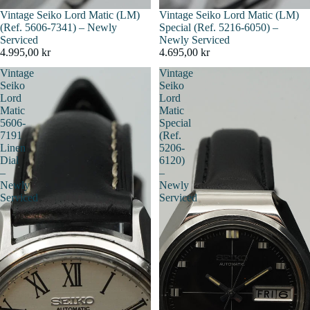
Vintage Seiko Lord Matic (LM)
Épuisé
Vintage Seiko Lord Matic (LM)
(Ref. 5606-7341) – Newly
Special (Ref. 5216-6050) –
Serviced
Newly Serviced
4.995,00 kr
4.695,00 kr
Vintage
Vintage
Seiko
Seiko
Lord
Lord
Matic
Matic
5606-
Special
7191
(Ref.
Linen
5206-
Dial
6120)
–
–
Newly
Newly
Serviced
Serviced