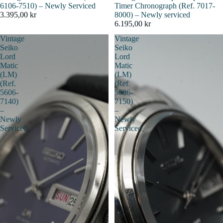
6106-7510) – Newly Serviced
Timer Chronograph (Ref. 7017-
3.395,00 kr
8000) – Newly serviced
6.195,00 kr
Vintage
Vintage
Seiko
Seiko
Lord
Lord
Matic
Matic
(LM)
(LM)
(Ref.
(Ref.
5606-
5606-
7140)
7150)
–
–
Newly
Newly
Serviced
Serviced