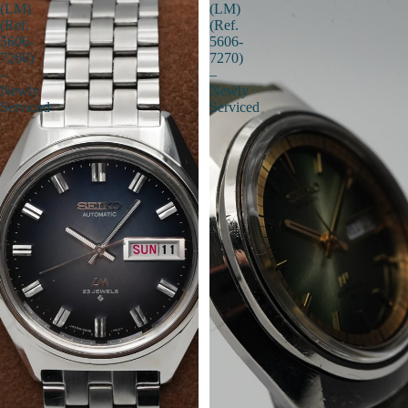
(LM)
(LM)
(Ref.
(Ref.
5606-
5606-
7260)
7270)
–
–
Newly
Newly
Serviced
Serviced