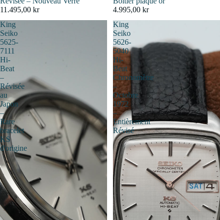
Révisée – Nouveau Verre
Boîtier plaqué or
11.495,00 kr
4.995,00 kr
King
King
Seiko
Seiko
5625-
5626-
7111
5040
Hi-
Hi-
Beat
Beat
–
Chronomètre
Révisée
–
au
Octobre
Japon
1972
–
–
Rare
Entièrement
bracelet
Révisé
KS
d'origine