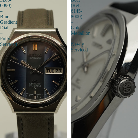
6090)
(Ref.
–
6145-
Blue
8000)
Gradient
–
Dial
Gold
–
Medallion
Fully
–
Serviced
Newly
Serviced