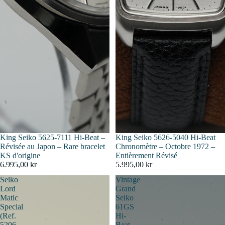
King Seiko 5625-7111 Hi-Beat –
Épuisé
King Seiko 5626-5040 Hi-Beat
Révisée au Japon – Rare bracelet
Chronomètre – Octobre 1972 –
KS d'origine
Entièrement Révisé
6.995,00 kr
5.995,00 kr
Seiko
Vintage
Lord
Grand
Matic
Seiko
Special
61GS
(Ref.
Hi-
5206-
Beat