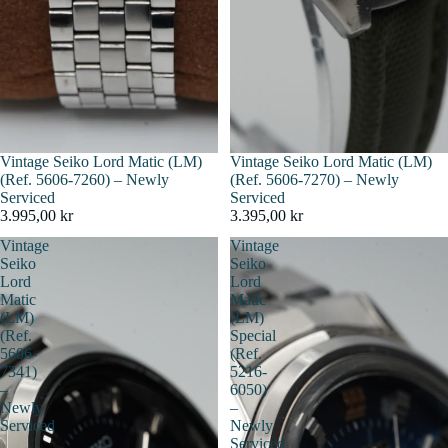
Épuisé
Vintage Seiko Lord Matic (LM)
Épuisé
Vintage Seiko Lord Matic (LM)
(Ref. 5606-7260) – Newly
(Ref. 5606-7270) – Newly
Serviced
Serviced
3.995,00 kr
3.395,00 kr
Vintage
Vintage
Seiko
Seiko
Lord
Lord
Matic
Matic
(LM)
(LM)
(Ref.
Special
5606-
(Ref.
7341)
5216-
–
6050)
Newly
–
Serviced
Newly
Serviced