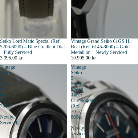
Seiko Lord Matic Special (Ref.
Épuisé
Vintage Grand Seiko 61GS Hi-
5206-6090) – Blue Gradient Dial
Beat (Ref. 6145-8000) – Gold
– Fully Serviced
Medallion – Newly Serviced
3.995,00 kr
10.995,00 kr
Vintage
Vintage
Seiko
Seiko
5
5
Actus
Sports
SS
Speed-
(Ref.
Timer
6106-
Chronograph
7510)
(Ref.
–
7017-
Newly
8000)
Serviced
–
Newly
serviced